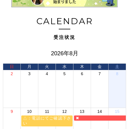
CALENDAR
受注状況
2026年8月
日
月
火
水
木
金
土
2
3
4
5
6
7
8
9
10
11
12
13
14
15
△：電話にてご確認下さ
✖
い