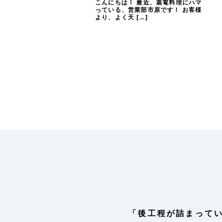
こんにちは！ 最近、蒸篭料理にハマ
っている、営業部市原です！ お客様
より、よく天 […]
「後工程が詰まって