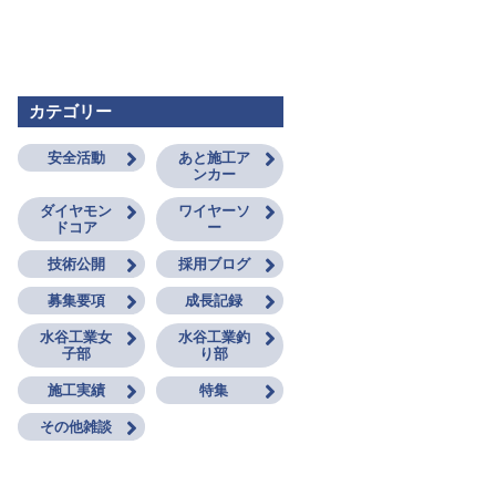
カテゴリー
安全活動
あと施工ア
ンカー
ダイヤモン
ワイヤーソ
ドコア
ー
技術公開
採用ブログ
募集要項
成長記録
水谷工業女
水谷工業釣
子部
り部
施工実績
特集
その他雑談