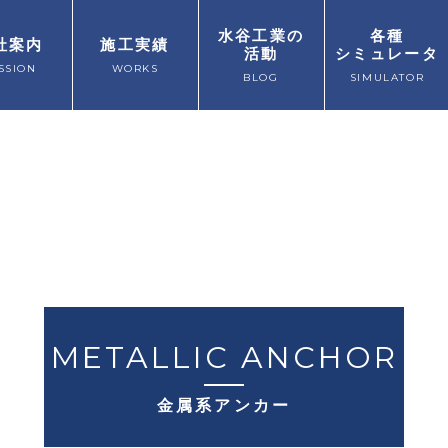
水谷工業の
各種
社案内
施工実績
活動
シミュレータ
SSION
WORKS
BLOG
SIMULATOR
METALLIC ANCHOR
金属系アンカー